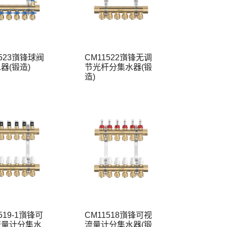
1523嵿锋球阀
CM11522嵿锋无调
器(锻造)
节光杆分集水器(锻
造)
519-1嵿锋可
CM11518嵿锋可视
流量计分集水
流量计分集水器(锻