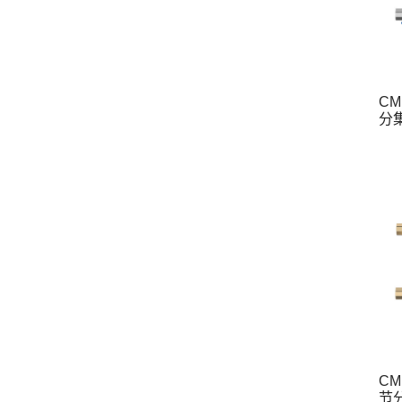
CM
分
CM
节