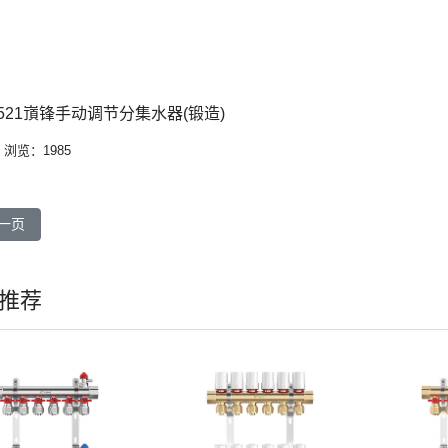
1521嵿锋手动调节分集水器(锻造)
浏览：1985
篇文章: CM11522嵿锋无调节光杆分集水器(锻造)
一页
推荐