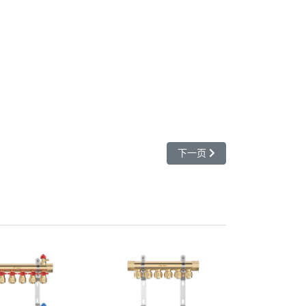
下一篇文章: CM11520嵿锋
下一页