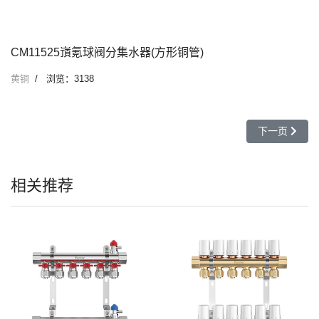
CM11525嵿氪球阀分集水器(方形铜管)
黄铜
浏览：3138
下一篇文章: 
下一页
相关推荐